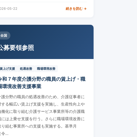
026-05-22
続きを読む →
全国
公募要領参照
賃上げ支援
処遇改善
職場環境改善
令和７年度介護分野の職員の賃上げ・職
場環境改善支援事業
介護分野の職員の処遇改善のため、介護従事者に
対する幅広い賃上げ支援を実施し、生産性向上や
協働化に取り組む介護サービス事業所等の介護職
員には上乗せ支援を行う。さらに職場環境改善に
取り組む事業所への支援も実施する。基準月
（令…