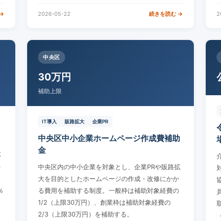
→
2026-05-22
続きを読む →
2
中央区
30万円
補助上限
IT導入
販路拡大
企業PR
中央区中小企業ホームページ作成費補助
金
応
を
中央区内の中小企業を対象とし、企業PRや販路拡
大を目的としたホームページの作成・改修にかか
％
る費用を補助する制度。一般枠は補助対象経費の
1/2（上限30万円）、創業枠は補助対象経費の
2/3（上限30万円）を補助する。