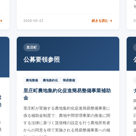
→
2026-05-22
続きを読む →
2
里庄町
公募要領参照
農地整備
農地集約化
簡易整備
里庄町農地集約化促進簡易整備事業補助
総
金
動
里庄町が実施する農地集約化促進簡易整備事業に
係る補助金制度で、農地中間管理事業の推進に関
的
する法律に基づく賃借権の設定を行う農地所有者
就
からの同意を得て実施される簡易整備事業への補