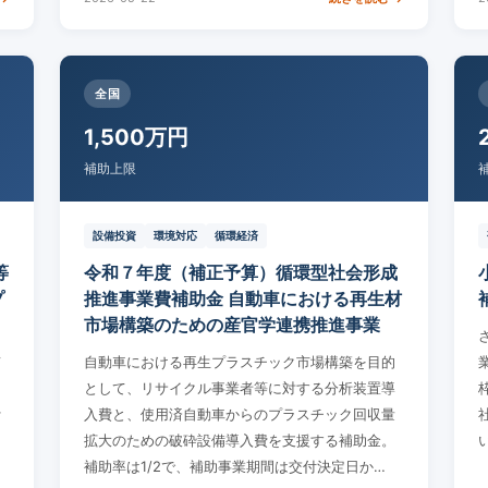
全国
1,500万円
補助上限
設備投資
環境対応
循環経済
等
令和７年度（補正予算）循環型社会形成
プ
推進事業費補助金 自動車における再生材
市場構築のための産官学連携推進事業
て
自動車における再生プラスチック市場構築を目的
向
として、リサイクル事業者等に対する分析装置導
ァ
入費と、使用済自動車からのプラスチック回収量
拡大のための破砕設備導入費を支援する補助金。
補助率は1/2で、補助事業期間は交付決定日か…