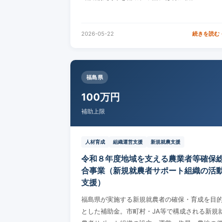
2026-05-22
続きを読む 
福島県
100万円
補助上限
人材育成
組織運営支援
新規就農支援
令和８年度地域を支える農業者等確保
合事業（新規就農者サポート組織の活
支援）
福島県が実施する新規就農者の確保・育成を目
とした補助金。市町村・JA等で構成される新規