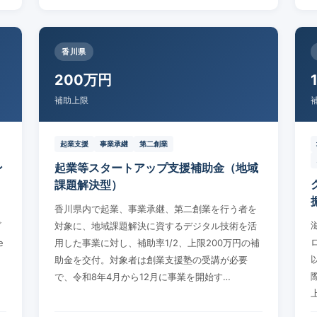
香川県
200万円
補助上限
起業支援
事業承継
第二創業
ン
起業等スタートアップ支援補助金（地域
課題解決型）
香川県内で起業、事業承継、第二創業を行う者を
ビ
対象に、地域課題解決に資するデジタル技術を活
e
用した事業に対し、補助率1/2、上限200万円の補
。
助金を交付。対象者は創業支援塾の受講が必要
で、令和8年4月から12月に事業を開始す…
上