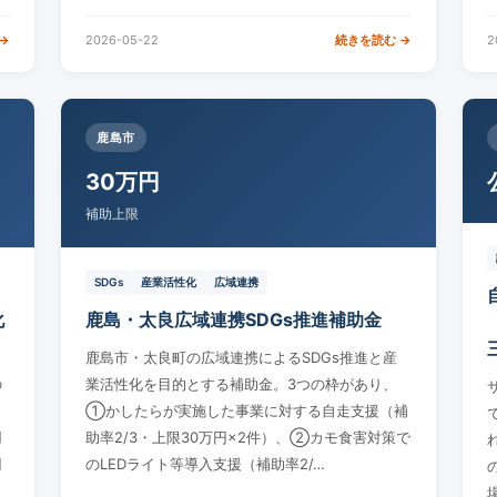
→
2026-05-22
続きを読む →
2
鹿島市
30万円
補助上限
SDGs
産業活性化
広域連携
化
鹿島・太良広域連携SDGs推進補助金
鹿島市・太良町の広域連携によるSDGs推進と産
の
業活性化を目的とする補助金。3つの枠があり、
、
①かしたらが実施した事業に対する自走支援（補
用
助率2/3・上限30万円×2件）、②カモ食害対策で
円
のLEDライト等導入支援（補助率2/…