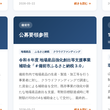
→
2026-05-22
続きを読む →
2
備前市
公募要領参照
地場産品
ふるさと納税
クラウドファンディング
令和８年度 地場産品強化創出等支援事業
補助金「＃備前市ふるさと納税 3.0」
員
備前市内で地場産品の生産・製造・加工等を行う
件
事業者に対し、クラウドファンディングで調達し
た資金による補助金を交付。既存事業の強化や新
たな地場産品創出を支援。寄附目標額達成時に寄
附額の10分の4を補助金として交付し、最終的…
→
2026-05-22
続きを読む →
2