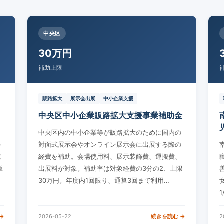
中央区
30万円
補助上限
販路拡大
展示会出展
中小企業支援
ョ
中央区中小企業販路拡大支援事業補助金
中央区内の中小企業等が販路拡大のために国内の
等
対面式展示会やオンライン展示会に出展する際の
究
経費を補助。会場使用料、展示装飾費、運搬費、
単
出展料が対象。補助率は対象経費の3分の2、上限
30万円。年度内1回限り、通算3回まで利用…
→
2026-05-22
続きを読む →
2