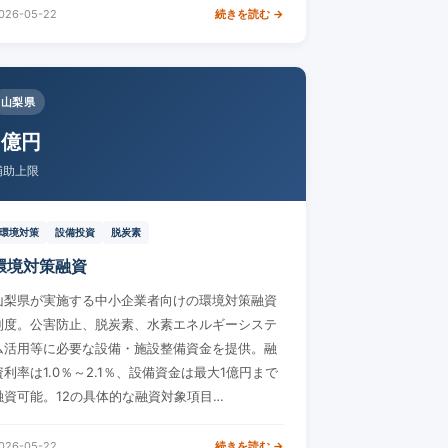
026-05-22
続きを読む →
山梨県
1億円
補助上限
環境対策
設備投資
脱炭素
環境対策融資
山梨県が実施する中小企業者向けの環境対策融資
制度。公害防止、脱炭素、水素エネルギーシステ
ム活用等に必要な設備・施設整備資金を提供。融
資利率は1.0％～2.1％、設備資金は最大1億円まで
融資可能。12の具体的な融資対象項目…
026-05-22
続きを読む →