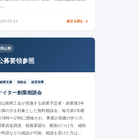
を…
026-05-22
続きを読む →
岡山県
公募要領参照
創業支援
相談会
経営指導
ナイター創業相談会
岡山南商工会が実施する創業予定者・創業後5年
未満の方を対象とした無料相談会。毎月第2木曜
日18時〜21時に開催され、事業計画書の作り方、
開業資金調達、税務署届出、帳面のつけ方、補助
金申請などの相談が可能。相談を受けた方は…