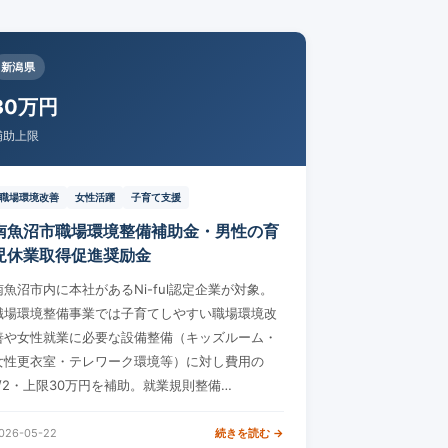
新潟県
30万円
補助上限
職場環境改善
女性活躍
子育て支援
南魚沼市職場環境整備補助金・男性の育
児休業取得促進奨励金
南魚沼市内に本社があるNi-ful認定企業が対象。
職場環境整備事業では子育てしやすい職場環境改
善や女性就業に必要な設備整備（キッズルーム・
女性更衣室・テレワーク環境等）に対し費用の
1/2・上限30万円を補助。就業規則整備…
026-05-22
続きを読む →