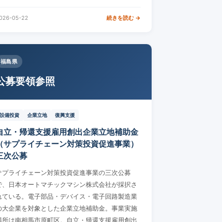
026-05-22
続きを読む →
福島県
公募要領参照
設備投資
企業立地
復興支援
自立・帰還支援雇用創出企業立地補助金
（サプライチェーン対策投資促進事業）
三次公募
サプライチェーン対策投資促進事業の三次公募
で、日本オートマチックマシン株式会社が採択さ
れている。電子部品・デバイス・電子回路製造業
の大企業を対象とした企業立地補助金。事業実施
場所は南相馬市原町区。自立・帰還支援雇用創出