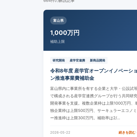
664
件の解説記事
富山県
1,000万円
補助上限
研究開発
産学官連携
新商品開発
令和8年度 産学官オープンイノベーシ
ン推進事業費補助金
富山県内に事業所を有する企業と大学・公設試
で構成される産学官連携グループが行う共同研
開発事業を支援。複数企業枠は上限1000万円、
独企業枠は上限500万円、サーキュラーエコノミ
ー推進枠は上限300万円。補助率は2/…
2026-05-22
続きを読む 