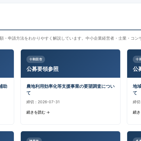
額・申請方法をわかりやすく解説しています。中小企業経営者・士業・コン
十和田市
十
公募要領参照
公
補助
農地利用効率化等支援事業の要望調査につい
地
て
て
締切：2026-07-31
締切：
続きを読む →
続き
諫早市
多