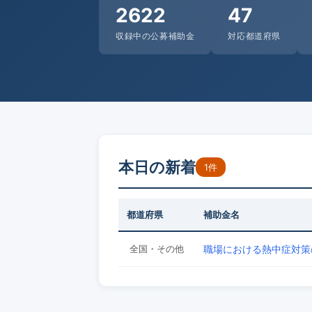
2622
47
収録中の公募補助金
対応都道府県
本日の新着
1件
都道府県
補助金名
全国・その他
職場における熱中症対策