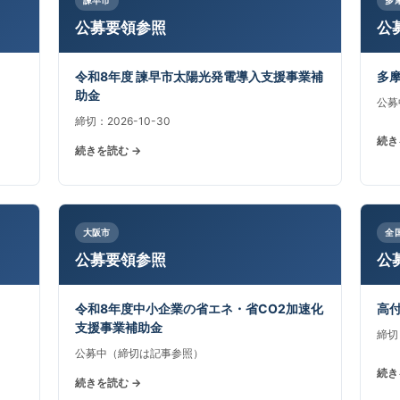
公募要領参照
公
令和8年度 諫早市太陽光発電導入支援事業補
多
助金
公募
締切：2026-10-30
続き
続きを読む →
大阪市
全
公募要領参照
公
令和8年度中小企業の省エネ・省CO2加速化
高
支援事業補助金
締切：
公募中（締切は記事参照）
続き
続きを読む →