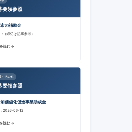
募要領参照
摩市の補助金
中（締切は記事参照）
を読む →
国・その他
募要領参照
付加価値化促進事業助成金
2026-06-12
を読む →