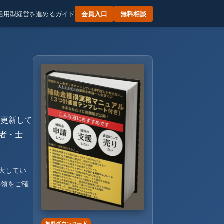
活用型経営を進めるガイド
会員入口
無料相談
日更新して
者・士
大してい
要領をご確
無料ダウンロード