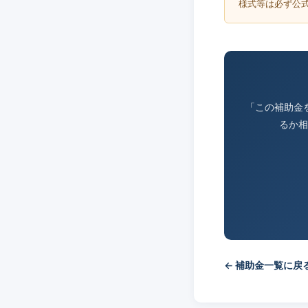
様式等は必ず公
「この補助金
るか相
← 補助金一覧に戻