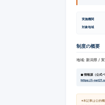
実施機関
対象地域
制度の概要
地域: 新潟県 / 
◼︎ 情報源（公式
https://j-net21.
※本記事は公的