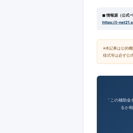
◼︎ 情報源（公式
https://j-net21.
※本記事は公的
様式等は必ず公
「この補助金
るか相