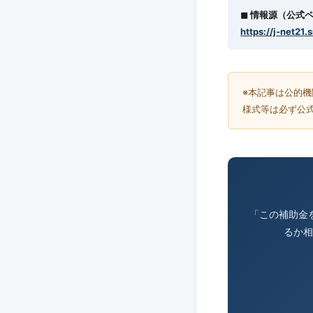
◼︎ 情報源（公式
https://j-net21.
※本記事は公的
様式等は必ず公
「この補助金
るか相