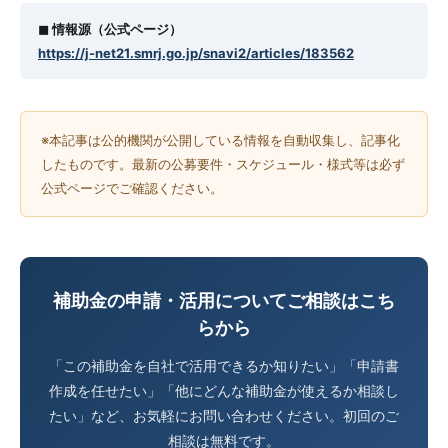
◼︎ 情報源（公式ページ）
https://j-net21.smrj.go.jp/snavi2/articles/183562
※本記事は公的機関が公開している情報を自動収集し、記事化
したものです。最新の公募要件・スケジュール・様式等は必ず
公式ページでご確認ください。
補助金の申請・活用についてご相談はこち
らから
「この補助金を自社で活用できるか知りたい」「申請書
作成を任せたい」「他にどんな補助金が使えるか相談し
たい」など、お気軽にお問い合わせください。初回のご
相談は無料です。