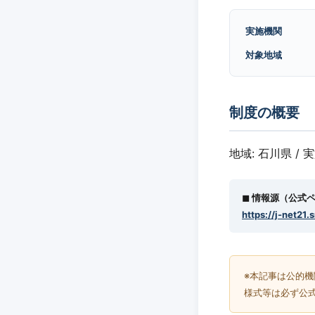
実施機関
対象地域
制度の概要
地域: 石川県 / 
◼︎ 情報源（公式
https://j-net21.
※本記事は公的
様式等は必ず公