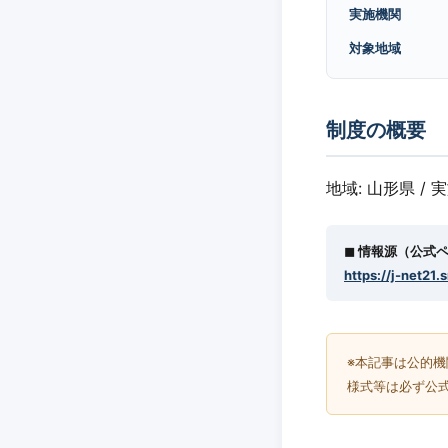
実施機関
対象地域
制度の概要
地域: 山形県 / 
◼︎ 情報源（公式
https://j-net21.
※本記事は公的
様式等は必ず公