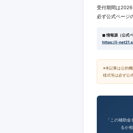
受付期間は2026
必ず公式ページ
◼︎ 情報源（公式
https://j-net21.
※本記事は公的
様式等は必ず公
「この補助金
るか相