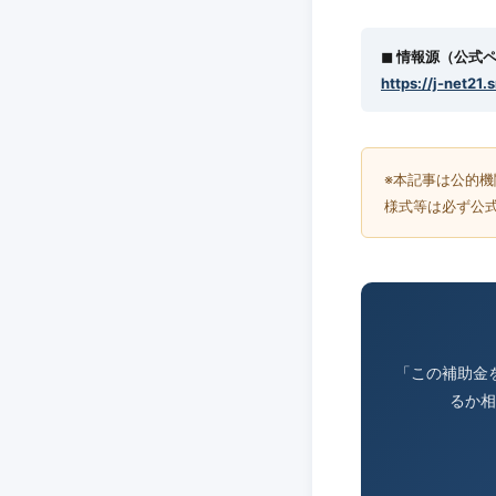
◼︎ 情報源（公式
https://j-net21.
※本記事は公的
様式等は必ず公
「この補助金
るか相