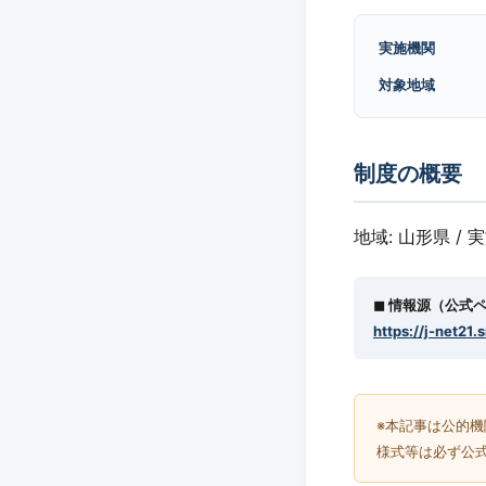
実施機関
対象地域
制度の概要
地域: 山形県 / 
◼︎ 情報源（公式
https://j-net21.
※本記事は公的
様式等は必ず公