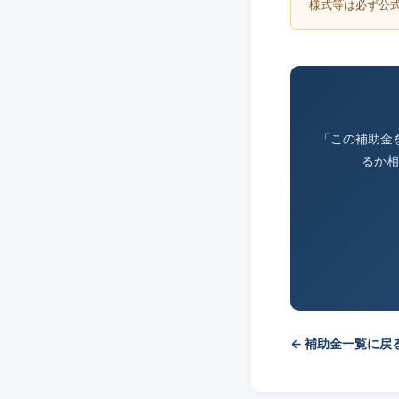
様式等は必ず公
「この補助金
るか相
← 補助金一覧に戻