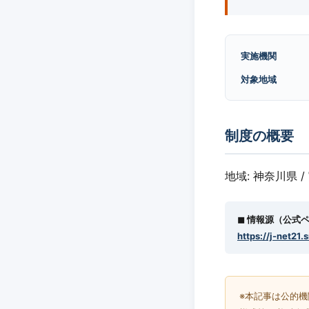
実施機関
対象地域
制度の概要
地域: 神奈川県 
◼︎ 情報源（公式
https://j-net21.
※本記事は公的