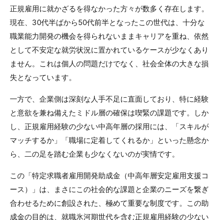
正規雇用に就かざるを得なかった方々が数多く存在します。
現在、30代半ばから50代前半となったこの世代は、十分な
職業能力開発の機会を得られないままキャリアを重ね、依然
として不安定な就労状況に置かれているケースが少なくあり
ません。これは個人の問題だけでなく、社会全体の大きな損
失となっています。
一方で、企業側は深刻な人手不足に直面しており、特に経験
と意欲を兼ね備えたミドル層の確保は喫緊の課題です。しか
し、正規雇用経験の少ない中高年層の採用には、「スキルが
マッチするか」「職場に定着してくれるか」といった懸念か
ら、二の足を踏む企業も少なくないのが実情です。
この「特定求職者雇用開発助成金（中高年層安定雇用支援コ
ース）」は、まさにこの社会的な課題と企業のニーズを繋ぎ
合わせるために創設された、極めて重要な制度です。この助
成金の目的は、就職氷河期世代を含む正規雇用経験の少ない