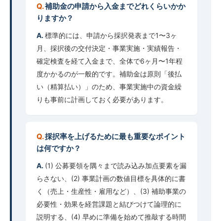
補助金の申請から入金までどれくらいかか
りますか？
標準的には、申請から採択発表まで1〜3ヶ
月、採択後の交付決定・事業実施・実績報告・
確定検査を経て入金まで、全体で6ヶ月〜1年程
度かかるのが一般的です。補助金は原則「後払
い（精算払い）」のため、事業実施中の資金繰
りも事前に計画しておく必要があります。
採択率を上げるために最も重要なポイント
は何ですか？
(1) 公募要領を隅々まで読み込み加点要素を漏
らさない、(2) 事業計画の数値目標を具体的に書
く（売上・生産性・雇用など）、(3) 補助事業の
必要性・効果を経営課題と結びつけて論理的に
説明する、(4) 早めに準備を始めて推敲する時間