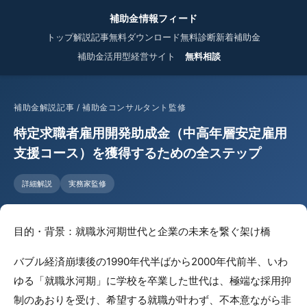
補助金情報フィード
トップ
解説記事
無料ダウンロード
無料診断
新着補助金
補助金活用型経営サイト
無料相談
補助金解説記事 / 補助金コンサルタント監修
特定求職者雇用開発助成金（中高年層安定雇用
支援コース）を獲得するための全ステップ
詳細解説
実務家監修
目的・背景：就職氷河期世代と企業の未来を繋ぐ架け橋
バブル経済崩壊後の1990年代半ばから2000年代前半、いわ
ゆる「就職氷河期」に学校を卒業した世代は、極端な採用抑
制のあおりを受け、希望する就職が叶わず、不本意ながら非