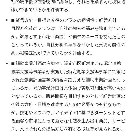
社の競争優位性を明確に認識し、それらを踏まえた現状認
識ができているかを評価する。
◼︎ 経営方針・目標と今後のプランの適切性：経営方針・
目標と今後のプランは、自社の強みや弱みを踏まえている
か。対象とする市場（商圏）や顧客のニーズを捉えたもの
となっているか。自社分析の結果を活かした実現可能性の
高い戦略立案ができているかを評価する。
◼︎ 補助事業計画の有効性：認定市区町村または認定連携
創業支援等事業者が実施した特定創業支援等事業にて策定
された創業計画書等の内容を踏まえた補助事業計画となっ
ているか。補助事業計画は具体的で実現可能性が高いもの
となっているか。販路開拓を目指すものとして経営計画の
今後の方針・目標を達成するために必要かつ有効なもの
か。技術やノウハウ、アイディアに基づきターゲットとす
る顧客や市場にとって新たな価値を生み出す商品、サービ
ス、又はそれらの提供方法を有する取組等が見られるか。