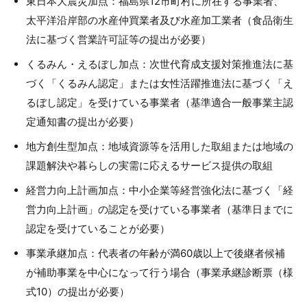
東日本大震災加点：福島県12市町村に所在する事業者、
太平洋沿岸部の水産仲買業者及び水産加工業者（食品衛生
法に基づく営業許可証等の提出が必要）
くるみん・えるぼし加点：次世代育成支援対策推進法に基
づく「くるみん認定」または女性活躍推進法に基づく「え
るぼし認定」を受けている事業者（基準適合一般事業主認
定通知書の提出が必要）
地方創生型加点：地域資源等を活用した取組または地域の
課題解決や暮らしの実需に応えるサービス提供の取組
経営力向上計画加点：中小企業等経営強化法に基づく「経
営力向上計画」の認定を受けている事業者（基準日までに
認定を受けていることが必要）
事業承継加点：代表者の年齢が満60歳以上で後継者候補
が補助事業を中心になって行う場合（事業承継診断票（様
式10）の提出が必要）