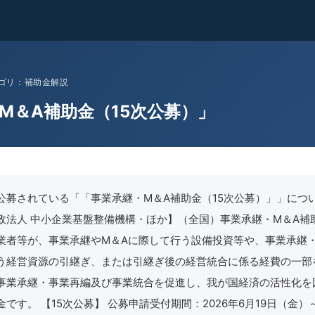
 カテゴリ：補助金解説
M＆A補助金（15次公募）」
公募されている「「事業承継・M＆A補助金（15次公募）」」につ
政法人 中小企業基盤整備機構・ほか】（全国）事業承継・M＆A補
業者等が、事業承継やM＆Aに際して行う設備投資等や、事業承継
う経営資源の引継ぎ、または引継ぎ後の経営統合に係る経費の一部
事業承継・事業再編及び事業統合を促進し、我が国経済の活性化を
です。 【15次公募】 公募申請受付期間：2026年6月19日（金）～2