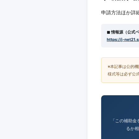
申請方法ほか詳
◼︎ 情報源（公式
https://j-net21.
※本記事は公的
様式等は必ず公
「この補助金
るか相