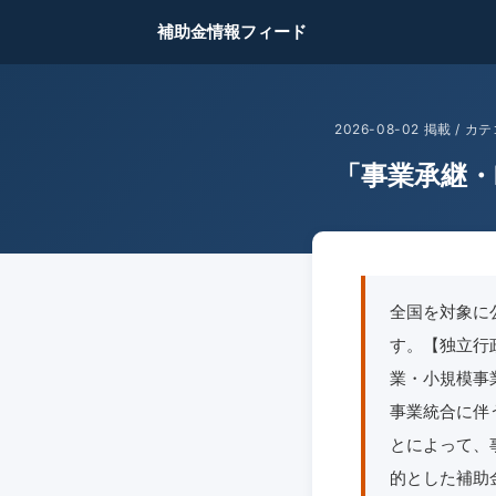
補助金情報フィード
2026-08-02 掲載 /
「事業承継・
全国を対象に
す。【独立行
業・小規模事
事業統合に伴
とによって、
的とした補助金