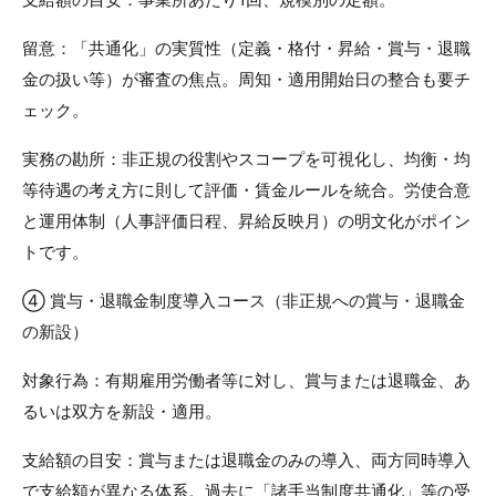
留意：「共通化」の実質性（定義・格付・昇給・賞与・退職
金の扱い等）が審査の焦点。周知・適用開始日の整合も要チ
ェック。
実務の勘所：非正規の役割やスコープを可視化し、均衡・均
等待遇の考え方に則して評価・賃金ルールを統合。労使合意
と運用体制（人事評価日程、昇給反映月）の明文化がポイン
トです。
④ 賞与・退職金制度導入コース（非正規への賞与・退職金
の新設）
対象行為：有期雇用労働者等に対し、賞与または退職金、あ
るいは双方を新設・適用。
支給額の目安：賞与または退職金のみの導入、両方同時導入
で支給額が異なる体系。過去に「諸手当制度共通化」等の受