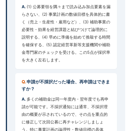
(1) 公募要領を隅々まで読み込み加点要素を漏
らさない、(2) 事業計画の数値目標を具体的に書
く（売上・生産性・雇用など）、(3) 補助事業の
必要性・効果を経営課題と結びつけて論理的に
説明する、(4) 早めに準備を始めて推敲する時間
を確保する、(5) 認定経営革新等支援機関や補助
金専門家のチェックを受ける。この5点が採択率
を大きく左右します。
申請が不採択だった場合、再申請はできま
すか？
多くの補助金は同一年度内・翌年度でも再申
請が可能です。不採択通知には通常、不採択理
由の概要が示されているので、その点を重点的
に修正して次回公募に再チャレンジしましょ
う。特に事業計画の論理性・数値目標の具体