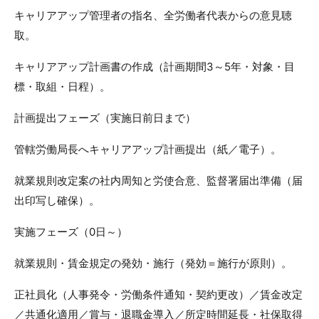
キャリアアップ管理者の指名、全労働者代表からの意見聴
取。
キャリアアップ計画書の作成（計画期間3～5年・対象・目
標・取組・日程）。
計画提出フェーズ（実施日前日まで）
管轄労働局長へキャリアアップ計画提出（紙／電子）。
就業規則改定案の社内周知と労使合意、監督署届出準備（届
出印写し確保）。
実施フェーズ（0日～）
就業規則・賃金規定の発効・施行（発効＝施行が原則）。
正社員化（人事発令・労働条件通知・契約更改）／賃金改定
／共通化適用／賞与・退職金導入／所定時間延長・社保取得