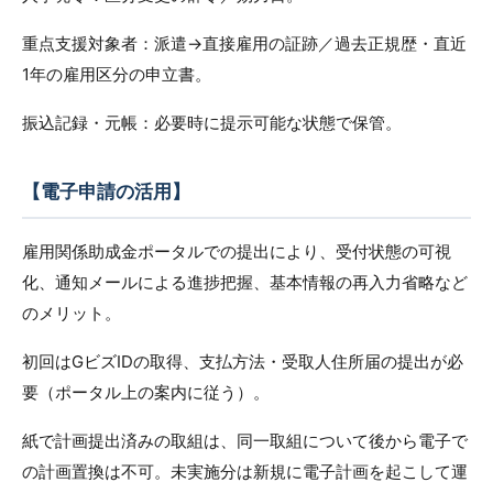
重点支援対象者：派遣→直接雇用の証跡／過去正規歴・直近
1年の雇用区分の申立書。
振込記録・元帳：必要時に提示可能な状態で保管。
【電子申請の活用】
雇用関係助成金ポータルでの提出により、受付状態の可視
化、通知メールによる進捗把握、基本情報の再入力省略など
のメリット。
初回はGビズIDの取得、支払方法・受取人住所届の提出が必
要（ポータル上の案内に従う）。
紙で計画提出済みの取組は、同一取組について後から電子で
の計画置換は不可。未実施分は新規に電子計画を起こして運