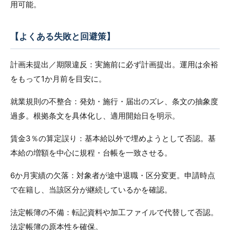
用可能。
【よくある失敗と回避策】
計画未提出／期限違反：実施前に必ず計画提出。運用は余裕
をもって1か月前を目安に。
就業規則の不整合：発効・施行・届出のズレ、条文の抽象度
過多。根拠条文を具体化し、適用開始日を明示。
賃金3％の算定誤り：基本給以外で埋めようとして否認。基
本給の増額を中心に規程・台帳を一致させる。
6か月実績の欠落：対象者が途中退職・区分変更。申請時点
で在籍し、当該区分が継続しているかを確認。
法定帳簿の不備：転記資料や加工ファイルで代替して否認。
法定帳簿の原本性を確保。