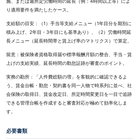
施、または週所定労働時間の延長（例：4時間以上等）によ
り適用要件を満たしたケース。
支給額の目安：（1）手当等支給メニュー（1年目分を期別に
積み上げ、2年目・3年目にも基準あり）、（2）労働時間延
長メニュー（延長時間帯と賃上げ率のマトリクス）で算定。
留意：被保険者資格取得届や標準報酬月額の整合、手当・賃
上げの支給実績、延長時間の勤怠証跡が審査のポイント。
実務の勘所：「人件費総額の増」を客観的に確認できるよ
う、賃金台帳・勤怠・契約書を同一人物で時系列に並べ、社
会保険の取得日、賃金改定日、所定時間変更日を一目で追跡
できる管理台帳を作成すると審査対応が極めて効率化しま
す。
必要書類