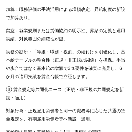
加算：職務評価の手法活用による増額改定、昇給制度の新設
で加算あり。
留意：就業規則または労働協約の明示性、昇給の定義と運用
実績、対象範囲の網羅性が鍵。
実務の勘所：「等級・職務・役割」の紐付けを明確化し、基
本給テーブルの整合性（正規・非正規の関係）を担保。手当
や歩合ではなく基本給の増額で3％要件を確実に充足し、6
か月の適用実績を賃金台帳で立証します。
③ 賃金規定等共通化コース（正規・非正規の共通規定を新
設・適用）
対象行為：正規雇用労働者と同一の職務等に応じた共通の賃
金規定を、有期雇用労働者等へ新設・適用。
支給額の目安：事業所あたり1回、規模別の定額。