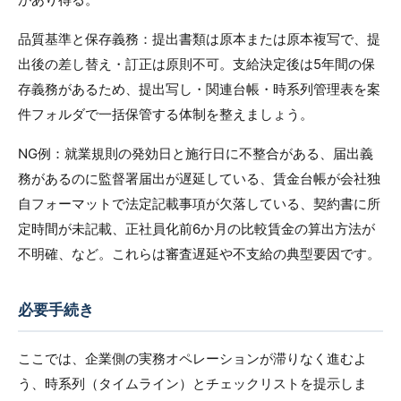
品質基準と保存義務：提出書類は原本または原本複写で、提
出後の差し替え・訂正は原則不可。支給決定後は5年間の保
存義務があるため、提出写し・関連台帳・時系列管理表を案
件フォルダで一括保管する体制を整えましょう。
NG例：就業規則の発効日と施行日に不整合がある、届出義
務があるのに監督署届出が遅延している、賃金台帳が会社独
自フォーマットで法定記載事項が欠落している、契約書に所
定時間が未記載、正社員化前6か月の比較賃金の算出方法が
不明確、など。これらは審査遅延や不支給の典型要因です。
必要手続き
ここでは、企業側の実務オペレーションが滞りなく進むよ
う、時系列（タイムライン）とチェックリストを提示しま