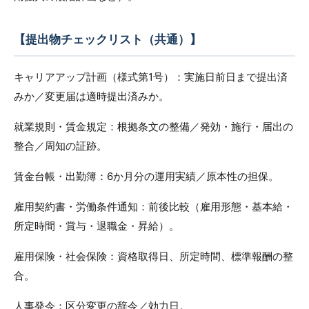
【提出物チェックリスト（共通）】
キャリアアップ計画（様式第1号）：実施日前日まで提出済
みか／変更届は適時提出済みか。
就業規則・賃金規定：根拠条文の整備／発効・施行・届出の
整合／周知の証跡。
賃金台帳・出勤簿：6か月分の運用実績／原本性の担保。
雇用契約書・労働条件通知：前後比較（雇用形態・基本給・
所定時間・賞与・退職金・昇給）。
雇用保険・社会保険：資格取得日、所定時間、標準報酬の整
合。
人事発令：区分変更の辞令／効力日。