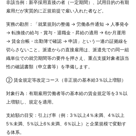
非該当例：新卒採用直後の者（一定期間）、試用目的の有期
雇用だが実質的に正規前提で雇い入れた者など。
実務の勘所：「就業規則の整備 → 労働条件通知 → 人事発令
→ 転換後の給与・賞与・退職金・昇給の適用 → 6か月運用
→ 賃金台帳・出勤簿で確認 → 申請」という一連の証拠線を
切らさないこと。派遣からの直接雇用は、派遣先での同一組
織単位での就労期間等の要件を押さえ、重点支援対象者該当
性の確認書類（申立書等）を準備します。
② 賃金規定等改定コース（非正規の基本給3％以上増額）
対象行為：有期雇用労働者等の基本給の賃金規定等を3％以
上増額し、規定を適用。
支給額の目安：引上げ率（例：3％以上4％未満、4％以上
5％未満、5％以上6％未満、6％以上）と企業規模で変動す
る体系。