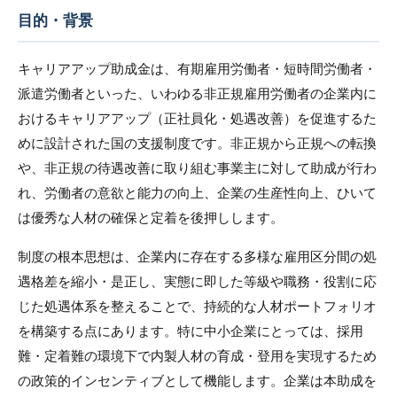
目的・背景
キャリアアップ助成金は、有期雇用労働者・短時間労働者・
派遣労働者といった、いわゆる非正規雇用労働者の企業内に
おけるキャリアアップ（正社員化・処遇改善）を促進するた
めに設計された国の支援制度です。非正規から正規への転換
や、非正規の待遇改善に取り組む事業主に対して助成が行わ
れ、労働者の意欲と能力の向上、企業の生産性向上、ひいて
は優秀な人材の確保と定着を後押しします。
制度の根本思想は、企業内に存在する多様な雇用区分間の処
遇格差を縮小・是正し、実態に即した等級や職務・役割に応
じた処遇体系を整えることで、持続的な人材ポートフォリオ
を構築する点にあります。特に中小企業にとっては、採用
難・定着難の環境下で内製人材の育成・登用を実現するため
の政策的インセンティブとして機能します。企業は本助成を