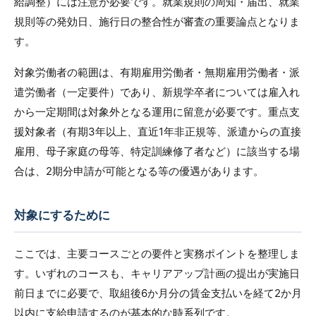
給調整）には注意が必要です。就業規則の周知・届出、就業
規則等の発効日、施行日の整合性が審査の重要論点となりま
す。
対象労働者の範囲は、有期雇用労働者・無期雇用労働者・派
遣労働者（一定要件）であり、新規学卒者については雇入れ
から一定期間は対象外となる運用に留意が必要です。重点支
援対象者（有期3年以上、直近1年非正規等、派遣からの直接
雇用、母子家庭の母等、特定訓練修了者など）に該当する場
合は、2期分申請が可能となる等の優遇があります。
対象にするために
ここでは、主要コースごとの要件と実務ポイントを整理しま
す。いずれのコースも、キャリアアップ計画の提出が実施日
前日までに必要で、取組後6か月分の賃金支払いを経て2か月
以内に支給申請するのが基本的な時系列です。