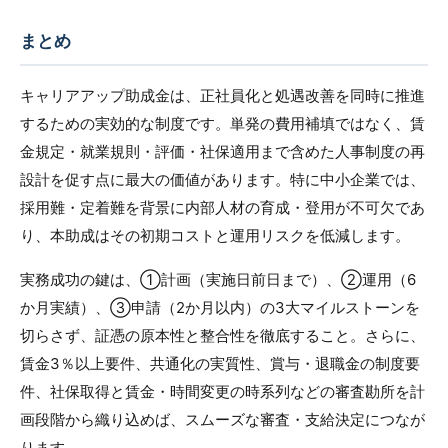
まとめ
キャリアアップ助成金は、正社員化と処遇改善を同時に推進
するための実効的な制度です。単発の費用補填ではなく、賃
金規定・就業規則・評価・社保適用まで含めた人事制度の再
設計を促す点に最大の価値があります。特に中小企業では、
採用難・定着難を背景に内部人材の育成・登用が不可欠であ
り、本助成はその初期コストと運用リスクを低減します。
実務成功の鍵は、①計画（実施日前日まで）、②運用（6
か月実績）、③申請（2か月以内）の3大マイルストーンを
切らさず、証憑の原本性と整合性を徹底すること。さらに、
賃金3％以上要件、共通化の実質性、賞与・退職金の制度要
件、社保取得と賃金・時間変更の時系列などの審査勘所を計
画段階から織り込めば、スムーズな審査・支給決定につなが
ります。