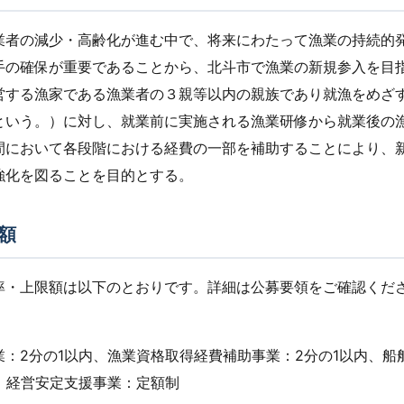
業者の減少・高齢化が進む中で、将来にわたって漁業の持続的
手の確保が重要であることから、北斗市で漁業の新規参入を目
営する漁家である漁業者の３親等以内の親族であり就漁をめざ
という。）に対し、就業前に実施される漁業研修から就業後の
間において各段階における経費の一部を補助することにより、
強化を図ることを目的とする。
額
率・上限額は以下のとおりです。詳細は公募要領をご確認くだ
業：2分の1以内、漁業資格取得経費補助事業：2分の1以内、船
内、経営安定支援事業：定額制