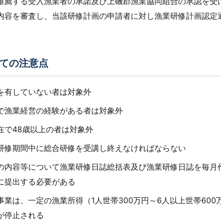
推薦する受入漁業者の承諾及び上磯郡漁業協同組合の承認を受
内容を審査し、当該研修計画の申請者に対し漁業研修計画認定
ての注意点
を有していない者は対象外
で漁業経営の経験がある者は対象外
在で48歳以上の者は対象外
研修期間中に総合研修を受講し終えなければならない
の内容等について漁業研修日誌総括表及び漁業研修日誌を毎月作
に提出する必要がある
事業は、一定の漁業所得（1人世帯300万円～6人以上世帯600
が停止される