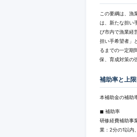
この要綱は、漁
は、新たな担い
び市内で漁業経
担い手希望者」
るまでの一定期
保、育成対策の
補助率と上限
本補助金の補助
◼︎ 補助率
研修経費補助事
業：2分の1以