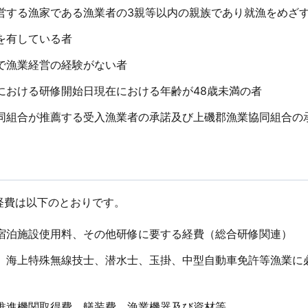
営する漁家である漁業者の3親等以内の親族であり就漁をめざ
を有している者
で漁業経営の経験がない者
における研修開始日現在における年齢が48歳未満の者
同組合が推薦する受入漁業者の承諾及び上磯郡漁業協同組合の
経費は以下のとおりです。
宿泊施設使用料、その他研修に要する経費（総合研修関連）
、海上特殊無線技士、潜水士、玉掛、中型自動車免許等漁業に
推進機関取得費、艤装費、漁業機器及び資材等