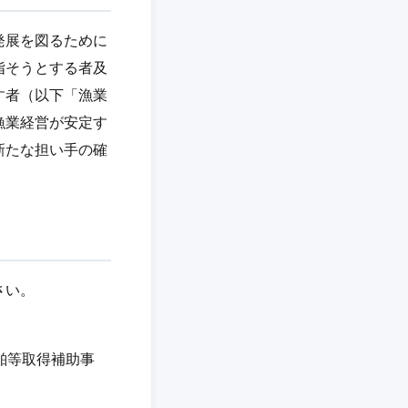
発展を図るために
指そうとする者及
す者（以下「漁業
漁業経営が安定す
新たな担い手の確
さい。
舶等取得補助事