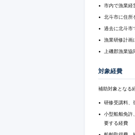
市内で漁業経
北斗市に住所
過去に北斗市
漁業研修計画
上磯郡漁業協
対象経費
補助対象となる
研修受講料、
小型船舶免許
要する経費
船舶取得費、