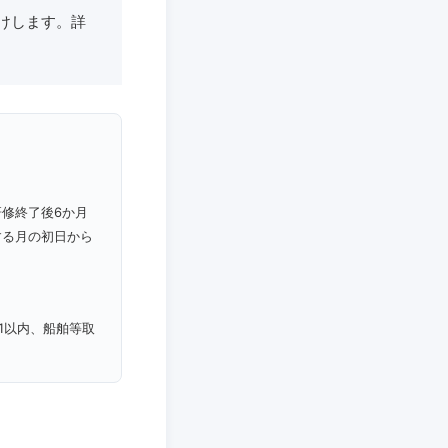
けします。詳
修終了後6か月
する月の初日から
1以内、船舶等取