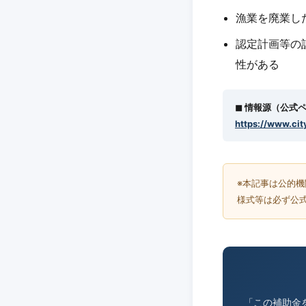
漁業を廃業し
認定計画等の
性がある
◼︎ 情報源（公式
https://www.cit
※本記事は公的
様式等は必ず公
「この補助金