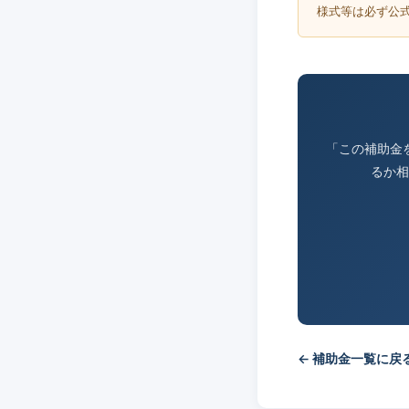
様式等は必ず公
「この補助金
るか相
← 補助金一覧に戻