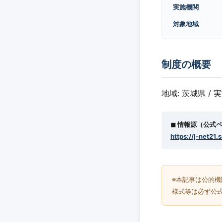
実施機関
対象地域
制度の概要
地域: 茨城県 / 
◼︎ 情報源（公式
https://j-net21.
※本記事は公的
様式等は必ず公