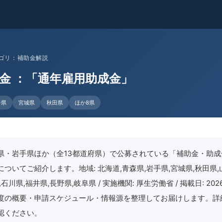
 カテゴリ：補助金解説
金 ：「通年雇用助成金」
手県
宮城県
秋田県
ほか8県
県・岩手県ほか（全13都道府県）で公募されている「補助金・助成
ついてご紹介します。地域: 北海道,青森県,岩手県,宮城県,秋田県,
石川県,福井県,長野県,岐阜県 / 実施機関: 厚生労働省 / 掲載日: 20
度の概要・申請スケジュール・情報源を整理してお届けします。詳
認ください。