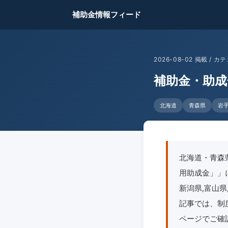
補助金情報フィード
2026-08-02 掲載 /
補助金・助成
北海道
青森県
岩
北海道・青森
用助成金」」に
新潟県,富山県,
記事では、制
ページでご確