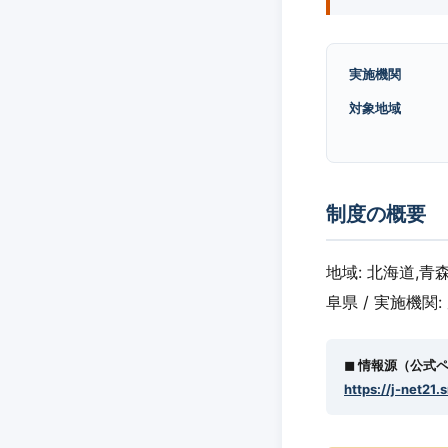
実施機関
対象地域
制度の概要
地域: 北海道,青
阜県 / 実施機関:
◼︎ 情報源（公式
https://j-net21.