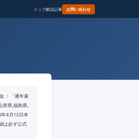
トップ
解説記事
お問い合わせ
金 ：「通年雇
山形県,福島県,
26年4月13日本
細は必ず公式