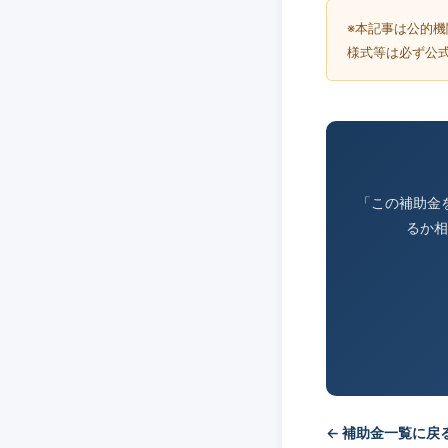
※本記事は公的
様式等は必ず公
「この補助金
るか相
← 補助金一覧に戻