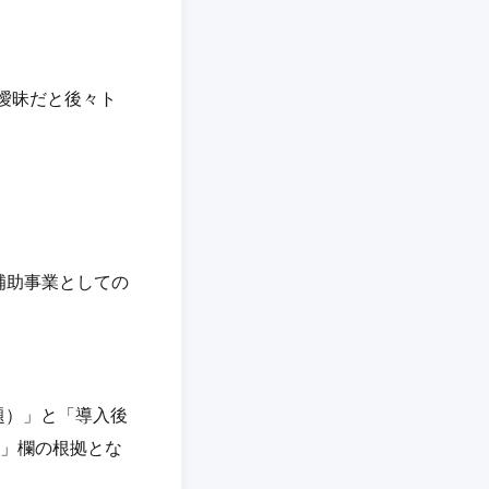
曖昧だと後々ト
補助事業としての
題）」と「導入後
果」欄の根拠とな