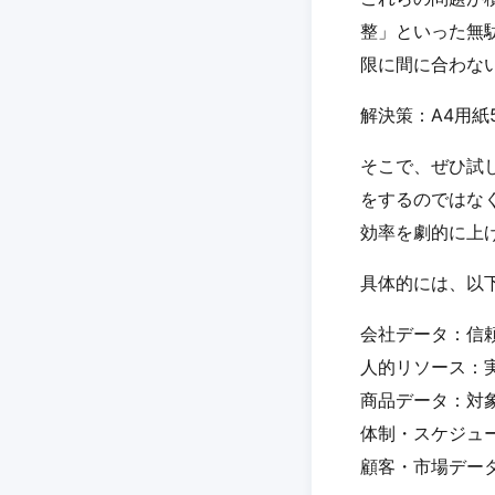
整」といった無
限に間に合わな
解決策：A4用
そこで、ぜひ試
をするのではな
効率を劇的に上
具体的には、以
会社データ：信
人的リソース：
商品データ：対
体制・スケジュ
顧客・市場デー