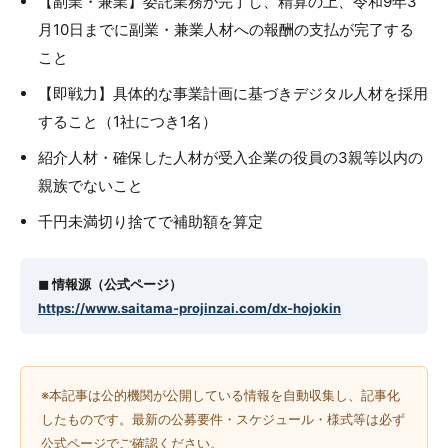
【副業・兼業】委託業務が完了し、精算の上、令和9年3
月10日までに副業・兼業人材への報酬の支払が完了する
こと
【即戦力】具体的な事業計画に基づきデジタル人材を採用
すること（1社につき1名）
紹介人材・確保した人材が受入企業の役員の3親等以内の
親族でないこと
千円未満切り捨てで補助額を算定
◼︎ 情報源（公式ページ）
https://www.saitama-projinzai.com/dx-hojokin
※本記事は公的機関が公開している情報を自動収集し、記事化
したものです。最新の公募要件・スケジュール・様式等は必ず
公式ページでご確認ください。