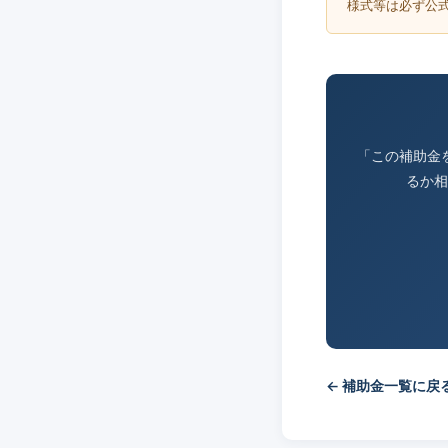
様式等は必ず公
「この補助金
るか相
← 補助金一覧に戻