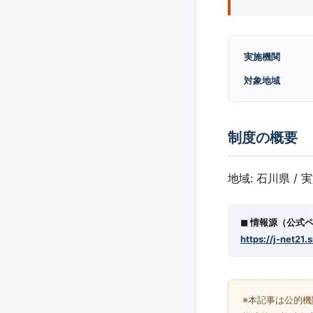
実施機関
対象地域
制度の概要
地域: 石川県 / 
◼︎ 情報源（公式
https://j-net21.
※本記事は公的