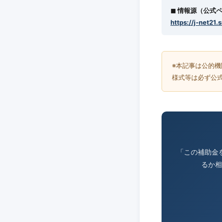
◼︎ 情報源（公式
https://j-net21.
※本記事は公的
様式等は必ず公
「この補助金
るか相