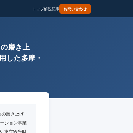
トップ
解説記事
お問い合わせ
食の磨き上
活用した多摩・
食の磨き上げ・
モーション事業
人 東京観光財