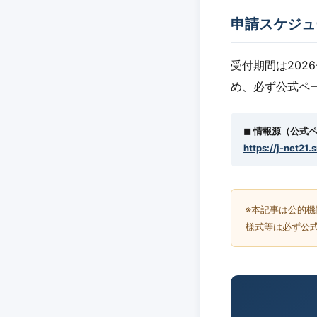
申請スケジュ
受付期間は2026
め、必ず公式ペ
◼︎ 情報源（公式
https://j-net21.
※本記事は公的
様式等は必ず公