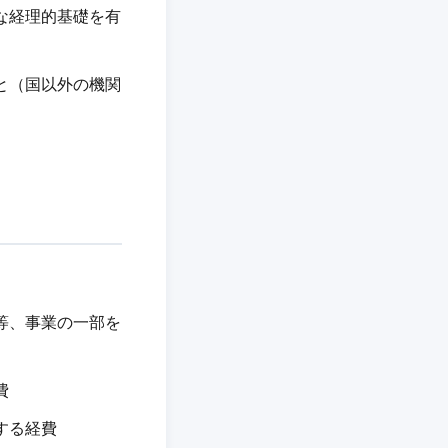
な経理的基礎を有
と（国以外の機関
等、事業の一部を
費
する経費