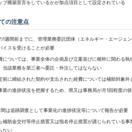
ップ構築宣言をしているかが加点項目として設定されている
ての注意点
の1週間前までに、管理業務委託団体（エネルギー・エージェ
バイスを受けることが必要
費については、事業全体の企画及び立案並びに根幹に関わる執
、当該業務を第三者へ委託・外注してはならない
定前に締結された契約や支出された経費については補助対象外
事業の進捗状況を把握するため、県又は事務局が月1回程度の
年間は追跡調査として事業化の進捗状況等について報告が必要
ら補助金交付等停止措置又は指名停止措置が講じられている事
らない