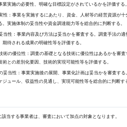
事業実施の必要性、明確な目標設定がされているかを評価する
施確実性：事業を実施するにあたり、資金、人材等の経営資源が
る。実施体制の妥当性や資金調達能力等を総合的に判断する。
容の妥当性：事業内容及び方法は妥当かを審査する。調査手法の
、期待される成果の明確性等を評価する。
なる技術の優位性：調査の基礎となる技術に優位性はあるかを審
技術との差別化要因、技術的実現可能性等を評価する。
計画の妥当性：事業実施後の展開、事業化計画は妥当かを審査する
ケジュール、収益性の見通し、実現可能性等を総合的に判断す
に該当する事業者は、審査において加点の対象となります。