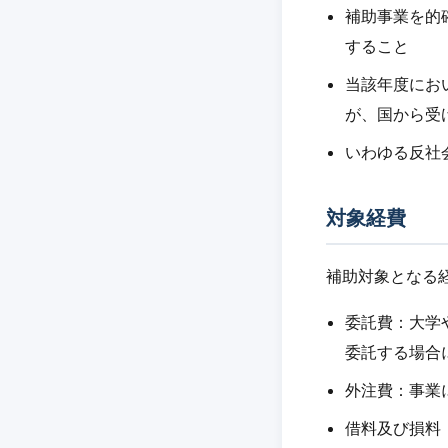
補助事業を的
すること
当該年度にお
が、国から受
いわゆる反社
対象経費
補助対象となる
委託費：大学
委託する場合
外注費：事業
借料及び損料