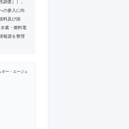
性調査））」
への参入に向
借料及び損
、水素・燃料電
情報源を整理
ルギー・エージェ