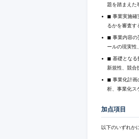
題を踏まえた
◼︎ 事業実
るかを審査す
◼︎ 事業内
ールの現実性
◼︎ 基礎と
新規性、競合
◼︎ 事業化
析、事業化ス
加点項目
以下のいずれか