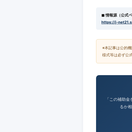
◼︎ 情報源（公式
https://j-net21.
※本記事は公的
様式等は必ず公
「この補助金
るか相