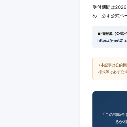
受付期間は2026
め、必ず公式ペ
◼︎ 情報源（公式
https://j-net21.
※本記事は公的
様式等は必ず公
「この補助金
るか相