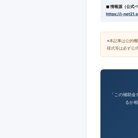
◼︎ 情報源（公式
https://j-net21.
※本記事は公的
様式等は必ず公
「この補助金
るか相