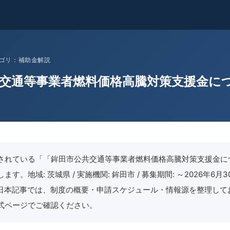
 カテゴリ：補助金解説
交通等事業者燃料価格高騰対策支援金に
されている「「鉾田市公共交通等事業者燃料価格高騰対策支援金に
す。地域: 茨城県 / 実施機関: 鉾田市 / 募集期間: ～2026年6月30
月11日本記事では、制度の概要・申請スケジュール・情報源を整理し
式ページでご確認ください。