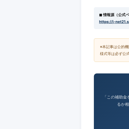
◼︎ 情報源（公式
https://j-net21.
※本記事は公的
様式等は必ず公
「この補助金
るか相