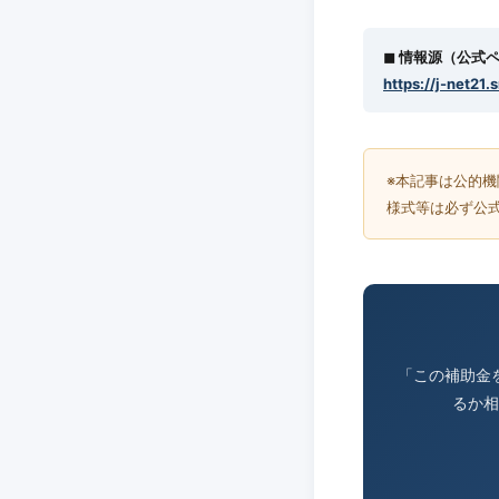
◼︎ 情報源（公式
https://j-net21.
※本記事は公的
様式等は必ず公
「この補助金
るか相