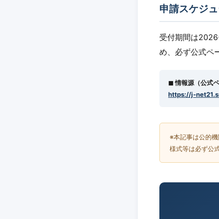
申請スケジュ
受付期間は2026
め、必ず公式ペ
◼︎ 情報源（公式
https://j-net21.
※本記事は公的
様式等は必ず公