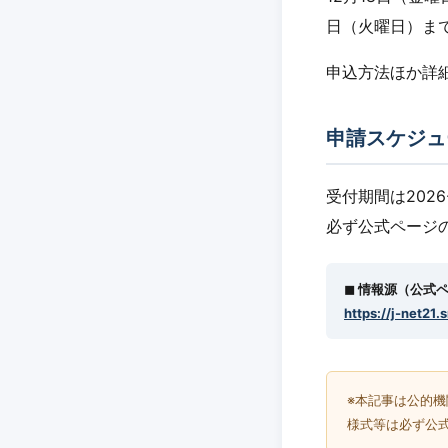
日（火曜日）ま
申込方法ほか詳
申請スケジュ
受付期間は2026
必ず公式ページ
◼︎ 情報源（公式
https://j-net21.
※本記事は公的
様式等は必ず公