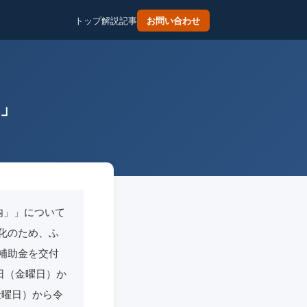
トップ
解説記事
お問い合わせ
内」
内」」について
化のため、ふ
補助金を交付
9日（金曜日）か
（金曜日）から令