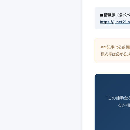
◼︎ 情報源（公式
https://j-net21.
※本記事は公的
様式等は必ず公
「この補助金
るか相